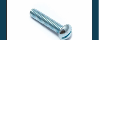
PARAFUSO ROSCA
MAQUINA CABEÇA
REDONDA
Rosca polegada