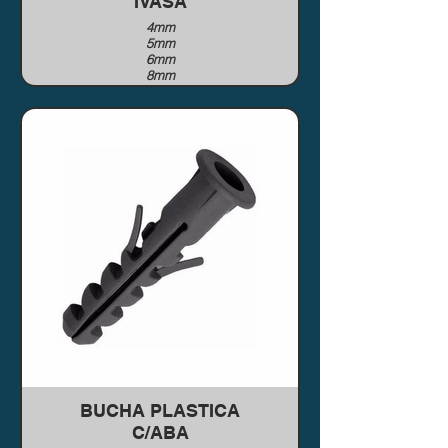
IVASA
4mm
5mm
6mm
8mm
10mm
12mm
BUCHA PLASTICA
C/ABA